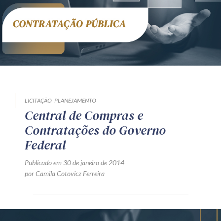
Receba por RSS
Av. Sete de Setembro, 4698
Batel
Curitiba
/
PR
CEP
80240-000
Telefone (41) 2109-8666
Whatsapp (41) 98881-6616
LICITAÇÃO
PLANEJAMENTO
Central de Compras e
Contratações do Governo
Federal
Publicado em 30 de janeiro de 2014
por Camila Cotovicz Ferreira