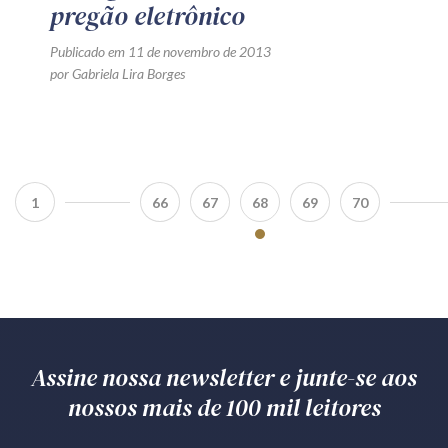
pregão eletrônico
Publicado em 11 de novembro de 2013
por Gabriela Lira Borges
1
66
67
68
69
70
Assine nossa newsletter e junte-se aos
nossos mais de 100 mil leitores