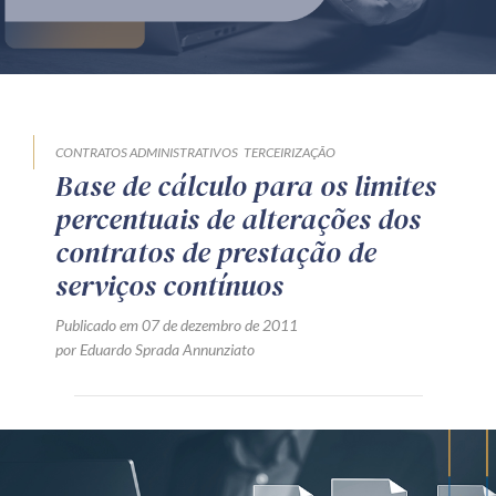
Produtos e serviços
Zênite Fácil IA
Zênite Play
Orientação por Escrito
CONTRATOS ADMINISTRATIVOS
TERCEIRIZAÇÃO
Base de cálculo para os limites
Mentoria Zênite
percentuais de alterações dos
contratos de prestação de
Capacitação
serviços contínuos
Publicado em 07 de dezembro de 2011
Zênite Online
por Eduardo Sprada Annunziato
Eventos presenciais
Zênite in Company
Diferenciais