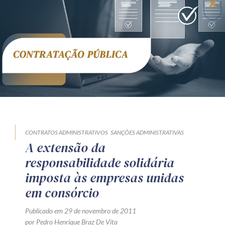
Receba por RSS
Av. Sete de Setembro, 4698
Batel
Curitiba
/
PR
CEP
80240-000
Telefone (41) 2109-8666
Whatsapp (41) 98881-6616
CONTRATOS ADMINISTRATIVOS
SANÇÕES ADMINISTRATIVAS
A extensão da
responsabilidade solidária
imposta às empresas unidas
em consórcio
Publicado em 29 de novembro de 2011
por Pedro Henrique Braz De Vita