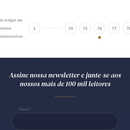
s artigos em
tratos
1
74
75
76
77
7
inistrativos
Assine nossa newsletter e junte-se aos
nossos mais de 100 mil leitores
Nome