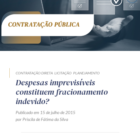
Receba por RSS
Av. Sete de Setembro, 4698
Batel
Curitiba
/
PR
CEP
80240-000
Telefone (41) 2109-8666
Whatsapp (41) 98881-6616
CONTRATAÇÃO DIRETA
LICITAÇÃO
PLANEJAMENTO
Despesas imprevisíveis
constituem fracionamento
indevido?
Publicado em 15 de julho de 2015
por Priscila de Fátima da Silva