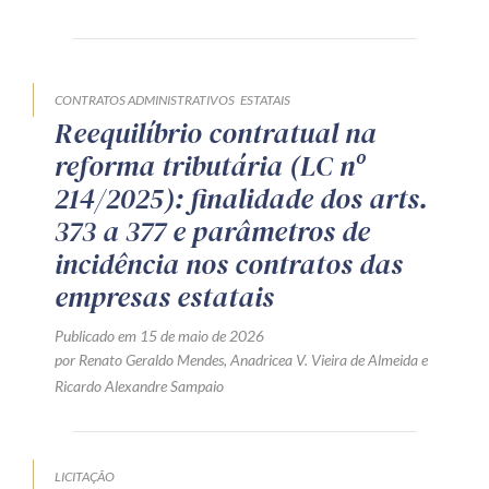
Produtos e serviços
Zênite Fácil IA
CONTRATOS ADMINISTRATIVOS
ESTATAIS
Zênite Play
Reequilíbrio contratual na
Orientação por Escrito
reforma tributária (LC nº
Mentoria Zênite
214/2025): finalidade dos arts.
373 a 377 e parâmetros de
incidência nos contratos das
Capacitação
empresas estatais
Zênite Online
Publicado em 15 de maio de 2026
Eventos presenciais
por
Renato Geraldo Mendes
,
Anadricea V. Vieira de Almeida
e
Ricardo Alexandre Sampaio
Zênite in Company
Diferenciais
LICITAÇÃO