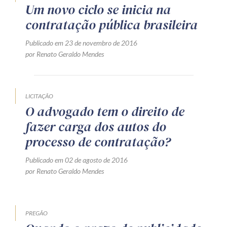
Um novo ciclo se inicia na
Receba por RSS
contratação pública brasileira
Publicado em 23 de novembro de 2016
Av. Sete de Setembro, 4698
por Renato Geraldo Mendes
Batel
Curitiba
/
PR
CEP
80240-000
Telefone (41) 2109-8666
LICITAÇÃO
Whatsapp (41) 98881-6616
O advogado tem o direito de
fazer carga dos autos do
processo de contratação?
Publicado em 02 de agosto de 2016
por Renato Geraldo Mendes
PREGÃO