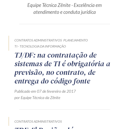
Equipe Técnica Zênite - Excelência em
Produtos e serviços
atendimento e conduta jurídica
Zênite Fácil IA
Zênite Play
Orientação por Escrito
CONTRATOS ADMINISTRATIVOS
PLANEJAMENTO
TI - TECNOLOGIA DA INFORMAÇÃO
Mentoria Zênite
TJ/DF: na contratação de
sistemas de TI é obrigatória a
Capacitação
previsão, no contrato, de
entrega do código fonte
Zênite Online
Publicado em 07 de fevereiro de 2017
Eventos presenciais
por Equipe Técnica da Zênite
Zênite in Company
Diferenciais
CONTRATOS ADMINISTRATIVOS