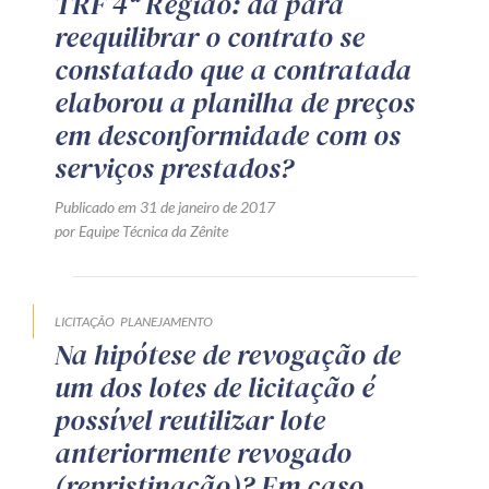
TRF 4ª Região: dá para
Receba por RSS
reequilibrar o contrato se
constatado que a contratada
elaborou a planilha de preços
Av. Sete de Setembro, 4698
em desconformidade com os
Batel
Curitiba
/
PR
CEP
80240-000
serviços prestados?
Telefone (41) 2109-8666
Publicado em 31 de janeiro de 2017
Whatsapp (41) 98881-6616
por Equipe Técnica da Zênite
LICITAÇÃO
PLANEJAMENTO
Na hipótese de revogação de
um dos lotes de licitação é
possível reutilizar lote
anteriormente revogado
(repristinação)? Em caso