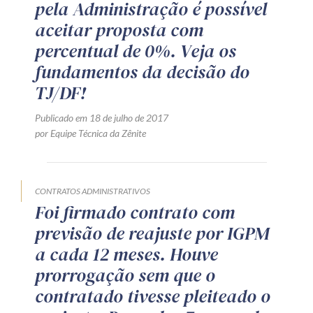
pela Administração é possível
Receba por RSS
aceitar proposta com
percentual de 0%. Veja os
fundamentos da decisão do
Av. Sete de Setembro, 4698
TJ/DF!
Batel
Curitiba
/
PR
CEP
80240-000
Publicado em 18 de julho de 2017
Telefone (41) 2109-8666
por Equipe Técnica da Zênite
Whatsapp (41) 98881-6616
CONTRATOS ADMINISTRATIVOS
Foi firmado contrato com
previsão de reajuste por IGPM
a cada 12 meses. Houve
prorrogação sem que o
contratado tivesse pleiteado o