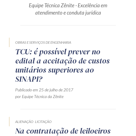
Equipe Técnica Zênite - Excelência em
Produtos e serviços
atendimento e conduta jurídica
Zênite Fácil IA
Zênite Play
Orientação por Escrito
OBRAS E SERVIÇOS DE ENGENHARIA
TCU: é possível prever no
Mentoria Zênite
edital a aceitação de custos
unitários superiores ao
Capacitação
SINAPI?
Publicado em 25 de julho de 2017
Zênite Online
por Equipe Técnica da Zênite
Eventos presenciais
Zênite in Company
Diferenciais
ALIENAÇÃO
LICITAÇÃO
Na contratação de leiloeiros