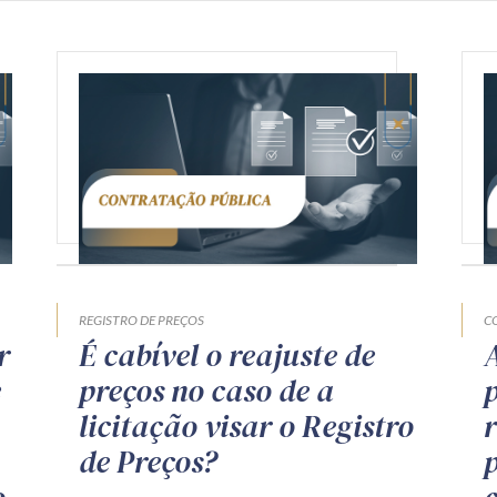
REGISTRO DE PREÇOS
C
r
É cabível o reajuste de
e
preços no caso de a
licitação visar o Registro
de Preços?