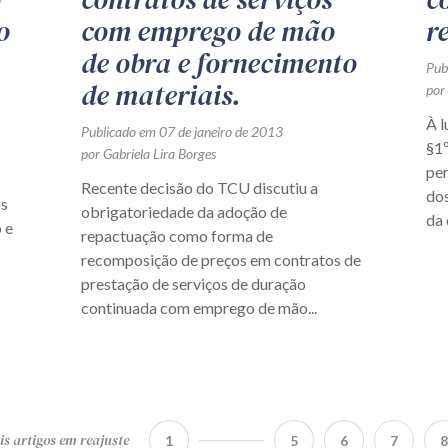
o
com emprego de mão
r
de obra e fornecimento
Pub
de materiais.
por
À l
Publicado em 07 de janeiro de 2013
§1º
por Gabriela Lira Borges
per
Recente decisão do TCU discutiu a
dos
os
obrigatoriedade da adoção de
da 
 e
repactuação como forma de
recomposição de preços em contratos de
prestação de serviços de duração
continuada com emprego de mão...
s artigos em reajuste
1
5
6
7
8