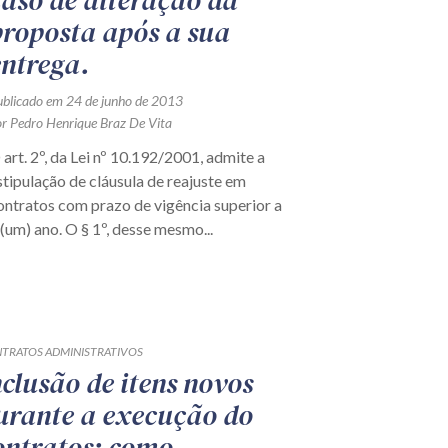
caso de alteração da
proposta após a sua
entrega.
ublicado em 24 de junho de 2013
or Pedro Henrique Braz De Vita
 art. 2º, da Lei nº 10.192/2001, admite a
stipulação de cláusula de reajuste em
ontratos com prazo de vigência superior a
 (um) ano. O § 1º, desse mesmo...
TRATOS ADMINISTRATIVOS
nclusão de itens novos
urante a execução do
ontratos: como