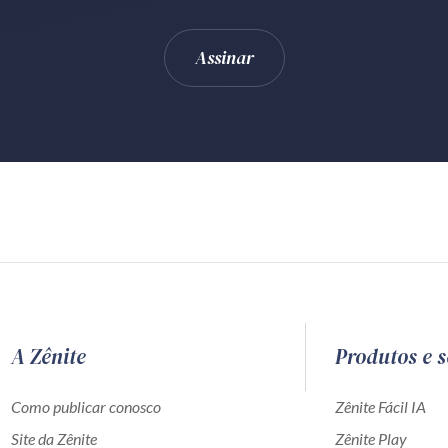
A Zênite
Produtos e s
Como publicar conosco
Zênite Fácil IA
Site da Zênite
Zênite Play