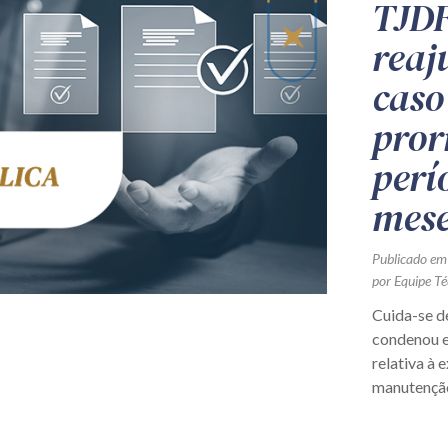
TJDF
reaj
caso
pror
perí
mese
Publicado em
por Equipe Té
Cuida-se d
condenou e
relativa à 
manutenção 