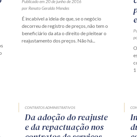
o
Publicado em 20 de junho de 2016
por Renato Geraldo Mendes
É incabível a ideia de que, se o negócio
decorreu de registro de preços, não tem o
P
beneficiário da ata o direito de pleitear o
p
reajustamento dos preços. Não há...
os
O
o
e
c
1
CONTRATOS ADMINISTRATIVOS
CON
Da adoção do reajuste
I
e da repactuação nos
d
o
contratos de serviços
c