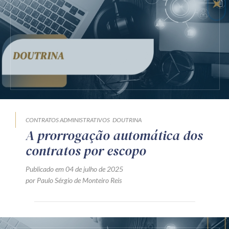
Receba por RSS
Av. Sete de Setembro, 4698
Batel
Curitiba
/
PR
CEP
80240-000
Telefone (41) 2109-8666
Whatsapp (41) 98881-6616
CONTRATOS ADMINISTRATIVOS
DOUTRINA
A prorrogação automática dos
contratos por escopo
Publicado em 04 de julho de 2025
por Paulo Sérgio de Monteiro Reis