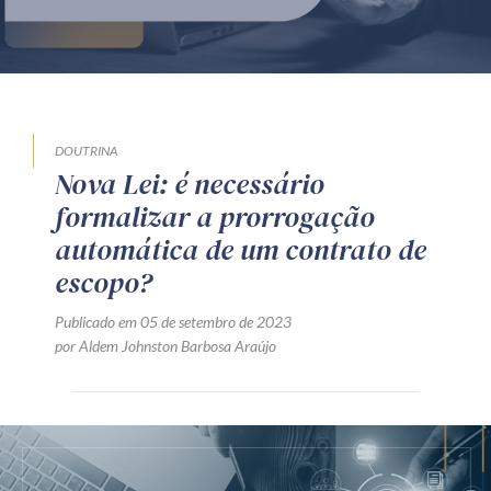
Produtos e serviços
Zênite Fácil IA
Zênite Play
Orientação por Escrito
DOUTRINA
Nova Lei: é necessário
Mentoria Zênite
formalizar a prorrogação
automática de um contrato de
Capacitação
escopo?
Publicado em 05 de setembro de 2023
Zênite Online
por Aldem Johnston Barbosa Araújo
Eventos presenciais
Zênite in Company
Diferenciais