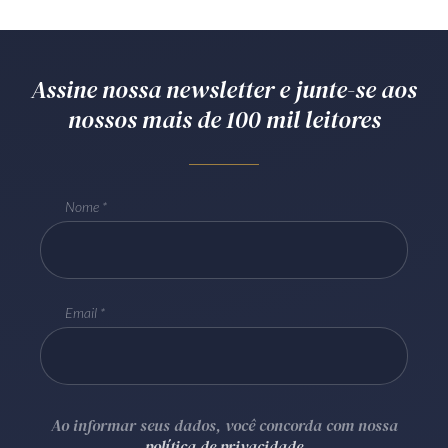
Receba por RSS
Assine nossa newsletter e junte-se aos
Av. Sete de Setembro, 4698
nossos mais de 100 mil leitores
Batel
Curitiba
/
PR
CEP
80240-000
Telefone (41) 2109-8666
Whatsapp (41) 98881-6616
Nome
Email
Ao informar seus dados, você concorda com nossa
política de privacidade