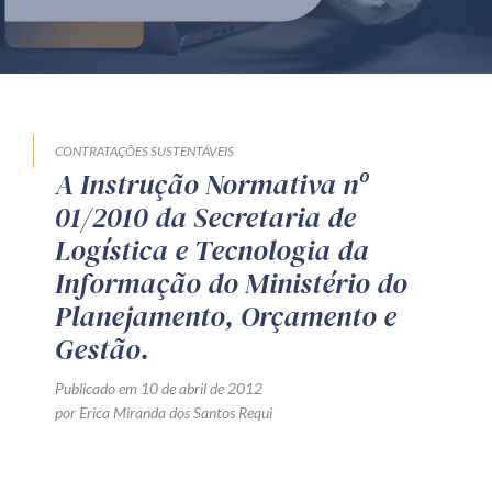
Produtos e serviços
Zênite Fácil IA
Zênite Play
Orientação por Escrito
CONTRATAÇÕES SUSTENTÁVEIS
A Instrução Normativa nº
Mentoria Zênite
01/2010 da Secretaria de
Logística e Tecnologia da
Capacitação
Informação do Ministério do
Planejamento, Orçamento e
Zênite Online
Gestão.
Eventos presenciais
Publicado em 10 de abril de 2012
Zênite in Company
por Erica Miranda dos Santos Requi
Diferenciais