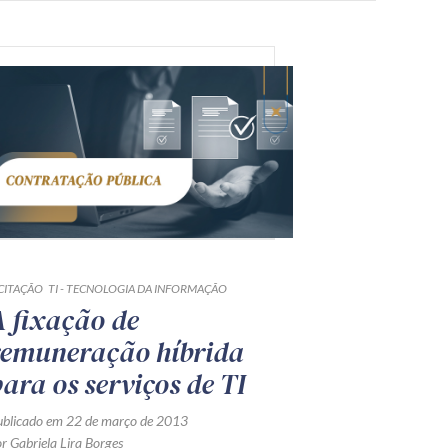
ICITAÇÃO
TI - TECNOLOGIA DA INFORMAÇÃO
A fixação de
remuneração híbrida
para os serviços de TI
ublicado em 22 de março de 2013
r Gabriela Lira Borges