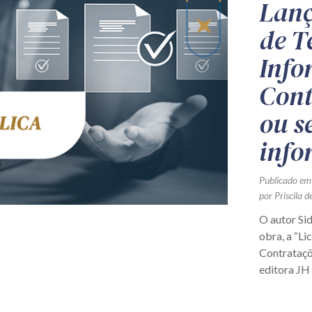
Lanç
de T
Info
Cont
ou s
info
Publicado em
por Priscila d
O autor Sid
obra, a “Li
Contrataçõe
editora JH 