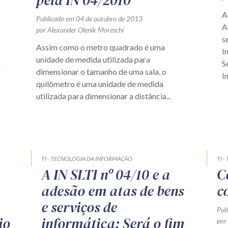
pela IN 04/2010
A
Publicado em 04 de outubro de 2013
A
por Alexander Olenik Moreschi
s
Assim como o metro quadrado é uma
I
unidade de medida utilizada para
S
m
dimensionar o tamanho de uma sala, o
I
quilômetro é uma unidade de medida
utilizada para dimensionar a distância...
TI - TECNOLOGIA DA INFORMAÇÃO
TI 
A IN SLTI nº 04/10 e a
C
adesão em atas de bens
c
e serviços de
Pub
io
informática: Será o fim
por