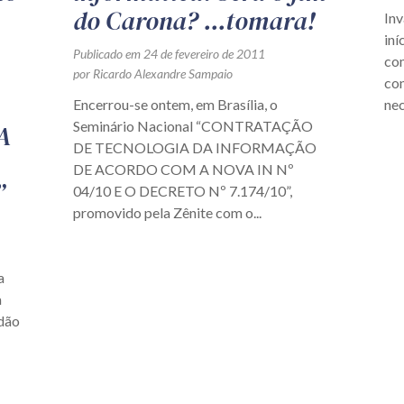
do Carona? ...tomara!
Inv
iní
Publicado em 24 de fevereiro de 2011
com
por Ricardo Alexandre Sampaio
con
Encerrou-se ontem, em Brasília, o
nec
Seminário Nacional “CONTRATAÇÃO
A
DE TECNOLOGIA DA INFORMAÇÃO
DE ACORDO COM A NOVA IN Nº
”
04/10 E O DECRETO Nº 7.174/10”,
promovido pela Zênite com o...
a
a
dão