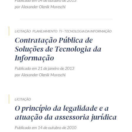
Publicado em 04 de outubro de 2013
Receba por RSS
por Alexander Olenik Moreschi
Av. Sete de Setembro, 4698
LICITAÇÃO
PLANEJAMENTO
TI - TECNOLOGIA DA INFORMAÇÃO
Contratação Pública de
Batel
Curitiba
/
PR
CEP
80240-000
Soluções de Tecnologia da
Telefone (41) 2109-8666
Informação
Whatsapp (41) 98881-6616
Publicado em 21 de janeiro de 2013
por Alexander Olenik Moreschi
LICITAÇÃO
O princípio da legalidade e a
atuação da assessoria jurídica
Publicado em 14 de outubro de 2010