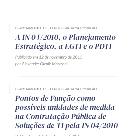
Produtos e serviços
Zênite Fácil IA
PLANEJAMENTO
TI - TECNOLOGIA DA INFORMAÇÃO
Zênite Play
A IN 04/2010, o Planejamento
Orientação por Escrito
Estratégico, a EGTI e o PDTI
Mentoria Zênite
Publicado em 12 de novembro de 2013
por Alexander Olenik Moreschi
Capacitação
PLANEJAMENTO
TI - TECNOLOGIA DA INFORMAÇÃO
Zênite Online
Pontos de Função como
Eventos presenciais
possíveis unidades de medida
Zênite in Company
na Contratação Pública de
Diferenciais
Soluções de TI pela IN 04/2010