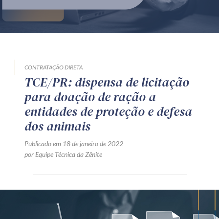
Produtos e serviços
Zênite Fácil IA
Zênite Play
Orientação por Escrito
CONTRATAÇÃO DIRETA
TCE/PR: dispensa de licitação
Mentoria Zênite
para doação de ração a
entidades de proteção e defesa
Capacitação
dos animais
Publicado em 18 de janeiro de 2022
Zênite Online
por Equipe Técnica da Zênite
Eventos presenciais
Zênite in Company
Diferenciais