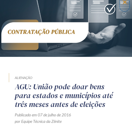
Receba por RSS
Av. Sete de Setembro, 4698
Batel
Curitiba
/
PR
CEP
80240-000
Telefone (41) 2109-8666
Whatsapp (41) 98881-6616
ALIENAÇÃO
AGU: União pode doar bens
para estados e municípios até
três meses antes de eleições
Publicado em 07 de julho de 2016
por Equipe Técnica da Zênite