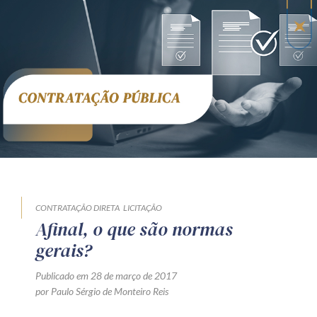
Receba por RSS
Av. Sete de Setembro, 4698
Batel
Curitiba
/
PR
CEP
80240-000
Telefone (41) 2109-8666
Whatsapp (41) 98881-6616
CONTRATAÇÃO DIRETA
LICITAÇÃO
Afinal, o que são normas
gerais?
Publicado em 28 de março de 2017
por Paulo Sérgio de Monteiro Reis