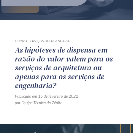
Produtos e serviços
Zênite Fácil IA
Zênite Play
Orientação por Escrito
OBRAS E SERVIÇOS DE ENGENHARIA
As hipóteses de dispensa em
Mentoria Zênite
razão do valor valem para os
serviços de arquitetura ou
Capacitação
apenas para os serviços de
engenharia?
Zênite Online
Publicado em 15 de fevereiro de 2022
Eventos presenciais
por Equipe Técnica da Zênite
Zênite in Company
Diferenciais