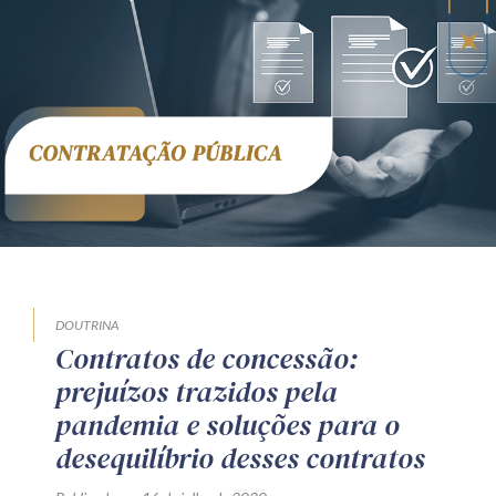
Receba por RSS
Av. Sete de Setembro, 4698
Batel
Curitiba
/
PR
CEP
80240-000
Telefone (41) 2109-8666
Whatsapp (41) 98881-6616
DOUTRINA
Contratos de concessão:
prejuízos trazidos pela
pandemia e soluções para o
desequilíbrio desses contratos