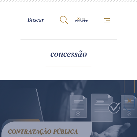
A Zênite
concessão
Como publicar conosco
Site da Zênite
Contato
Termos de uso
Política de Privacidade
Guia de Direitos dos Titulares de Dados
Encarregado (contato)