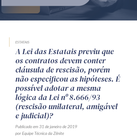
Produtos e serviços
Zênite Fácil IA
Zênite Play
Orientação por Escrito
ESTATAIS
A Lei das Estatais previu que
Mentoria Zênite
os contratos devem conter
cláusula de rescisão, porém
Capacitação
não especificou as hipóteses. É
possível adotar a mesma
Zênite Online
lógica da Lei nº 8.666/93
Eventos presenciais
(rescisão unilateral, amigável
Zênite in Company
e judicial)?
Diferenciais
Publicado em 31 de janeiro de 2019
por Equipe Técnica da Zênite