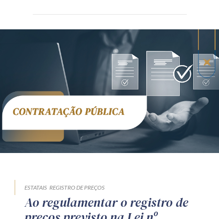
Receba por RSS
Av. Sete de Setembro, 4698
Batel
Curitiba
/
PR
CEP
80240-000
Telefone (41) 2109-8666
Whatsapp (41) 98881-6616
ESTATAIS
REGISTRO DE PREÇOS
Ao regulamentar o registro de
preços previsto na Lei nº