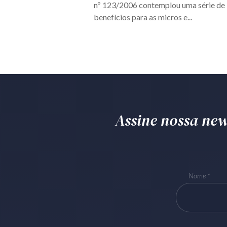
nº 123/2006 contemplou uma série de
benefícios para as micros e...
Assine nossa news
Nome