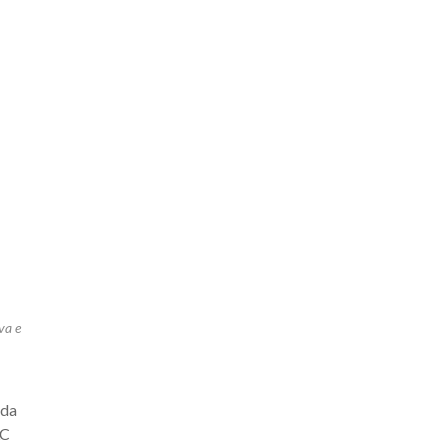
va
e
 da
LC