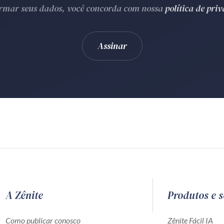
ormar seus dados, você concorda com nossa
política de pri
A Zênite
Produtos e s
Como publicar conosco
Zênite Fácil IA