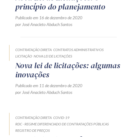
princípio do planejamento
Receba por RSS
Publicado em 16 de dezembro de 2020
por José Anacleto Abduch Santos
Av. Sete de Setembro, 4698
Batel
Curitiba
/
PR
CEP
80240-000
CONTRATAÇÃO DIRETA
CONTRATOS ADMINISTRATIVOS
Telefone (41) 2109-8666
LICITAÇÃO
NOVA LEI DE LICITAÇÕES
Whatsapp (41) 98881-6616
Nova lei de licitações: algumas
inovações
Publicado em 11 de dezembro de 2020
por José Anacleto Abduch Santos
CONTRATAÇÃO DIRETA
COVID-19
RDC - REGIME DIFERENCIADO DE CONTRATAÇÕES PÚBLICAS
REGISTRO DE PREÇOS