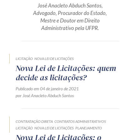
José Anacleto Abduch Santos,
Produtos e serviços
Advogado, Procurador do Estado,
Mestre e Doutor em Direito
Zênite Fácil IA
Administrativo pela UFPR.
Zênite Play
Orientação por Escrito
Mentoria Zênite
LICITAÇÃO
NOVA LEI DE LICITAÇÕES
Nova Lei de Licitações: quem
decide as licitações?
Capacitação
Publicado em 04 de janeiro de 2021
Zênite Online
por José Anacleto Abduch Santos
Eventos presenciais
Zênite in Company
Diferenciais
CONTRATAÇÃO DIRETA
CONTRATOS ADMINISTRATIVOS
LICITAÇÃO
NOVA LEI DE LICITAÇÕES
PLANEJAMENTO
Nova Lei de Licitações: o