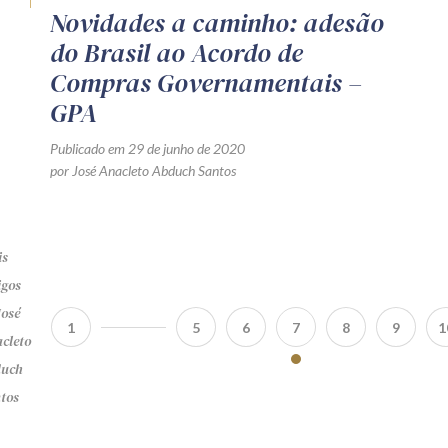
Novidades a caminho: adesão
do Brasil ao Acordo de
Compras Governamentais –
GPA
Publicado em 29 de junho de 2020
por José Anacleto Abduch Santos
s
igos
José
1
5
6
7
8
9
1
cleto
uch
tos