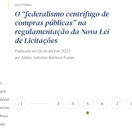
DOUTRINA
O “federalismo centrífugo de
compras públicas” na
regulamentação da Nova Lei
de Licitações
Publicado em 06 de abril de 2023
por Aldem Johnston Barbosa Araújo
s
igos
Aldem
1
3
4
5
6
7
nston
bosa
újo