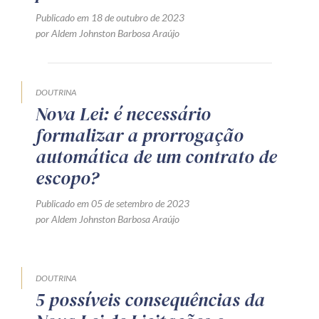
Receba por RSS
Publicado em 18 de outubro de 2023
por Aldem Johnston Barbosa Araújo
Av. Sete de Setembro, 4698
DOUTRINA
Batel
Curitiba
/
PR
CEP
80240-000
Nova Lei: é necessário
Telefone (41) 2109-8666
formalizar a prorrogação
Whatsapp (41) 98881-6616
automática de um contrato de
escopo?
Publicado em 05 de setembro de 2023
por Aldem Johnston Barbosa Araújo
DOUTRINA
5 possíveis consequências da