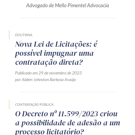
Advogado de Mello Pimentel Advocacia
Produtos e serviços
Zênite Fácil IA
Zênite Play
DOUTRINA
Orientação por Escrito
Nova Lei de Licitações: é
Mentoria Zênite
possível impugnar uma
contratação direta?
Capacitação
Publicado em 29 de novembro de 2023
por Aldem Johnston Barbosa Araújo
Zênite Online
Eventos presenciais
CONTRATAÇÃO PÚBLICA
Zênite in Company
O Decreto nº 11.599/2023 criou
Diferenciais
a possibilidade de adesão a um
processo licitatório?