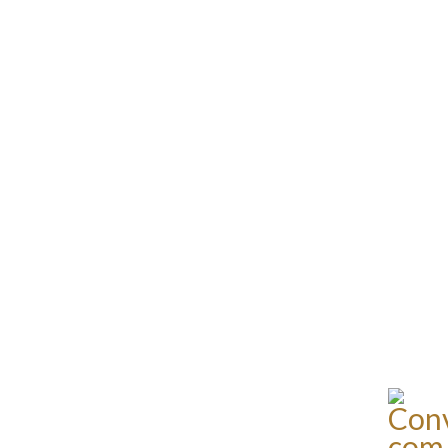
Produtos e serviços
Zênite Fácil IA
Zênite Play
Orientação por Escrito
Mentoria Zênite
Capacitação
Zênite Online
Eventos presenciais
Zênite in Company
Diferenciais