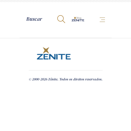
A Zênite
Como publicar conosco
Site da Zênite
© 2000-2026 Zênite. Todos os direitos reservados.
Contato
Termos de uso
Política de Privacidade
Guia de Direitos dos Titulares de Dados
Encarregado (contato)