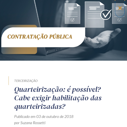
Receba por RSS
Av. Sete de Setembro, 4698
Batel
Curitiba
/
PR
CEP
80240-000
Telefone (41) 2109-8666
Whatsapp (41) 98881-6616
TERCEIRIZAÇÃO
Quarteirização: é possível?
Cabe exigir habilitação das
quarteirizadas?
Publicado em 03 de outubro de 2018
por Suzana Rossetti