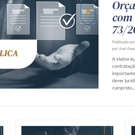
Orça
com 
73/2
Publicado em
por José Ana
A elaboraç
contrataçã
importante
dever juríd
cumprido,..