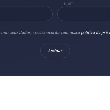
Email
ormar seus dados, você concorda com nossa
política de pri