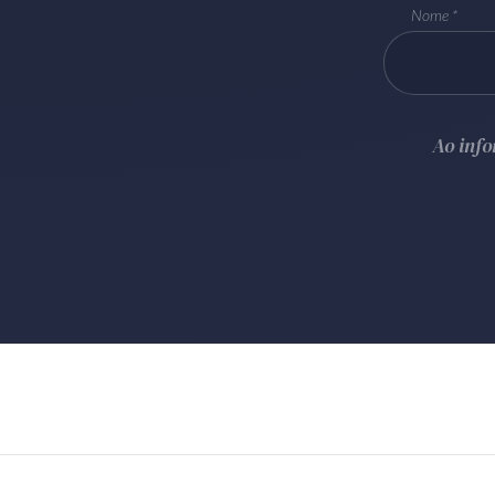
Nome
Ao inf