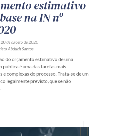
mento estimativo
base na IN nº
020
 20 de agosto de 2020
cleto Abduch Santos
ão do orçamento estimativo de uma
o pública é uma das tarefas mais
s e complexas do processo. Trata-se de um
ico legalmente previsto, que se não
.