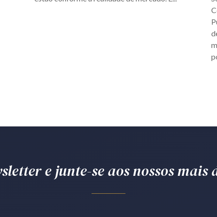
C
P
d
m
p
letter e junte-se aos nossos mais d