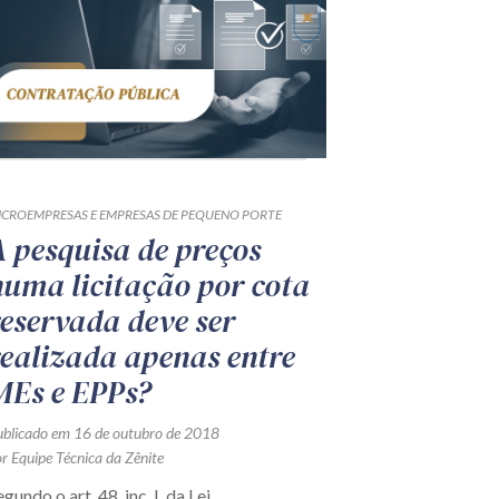
ICROEMPRESAS E EMPRESAS DE PEQUENO PORTE
A pesquisa de preços
numa licitação por cota
reservada deve ser
realizada apenas entre
MEs e EPPs?
ublicado em 16 de outubro de 2018
r Equipe Técnica da Zênite
egundo o art. 48, inc. I, da Lei