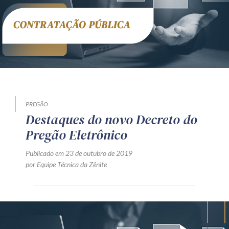
Receba por RSS
Av. Sete de Setembro, 4698
Batel
Curitiba
/
PR
CEP
80240-000
Telefone (41) 2109-8666
Whatsapp (41) 98881-6616
PREGÃO
Destaques do novo Decreto do
Pregão Eletrônico
Publicado em 23 de outubro de 2019
por Equipe Técnica da Zênite