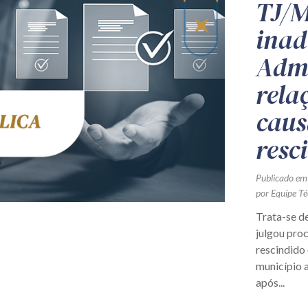
TJ/M
inad
Admi
rela
caus
resc
Publicado em
por Equipe Té
Trata-se d
julgou proc
rescindido
município 
após...