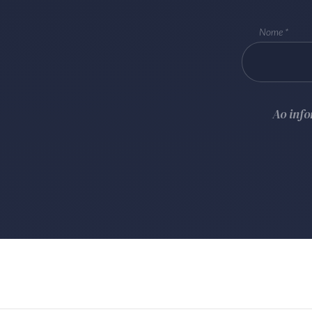
Nome
Ao inf