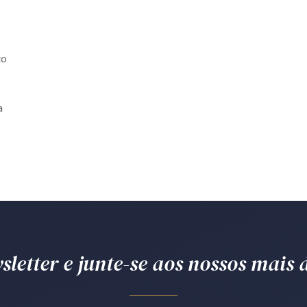
to
a
letter e junte-se aos nossos mais d