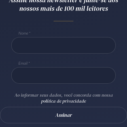
nossos mais de 100 mil leitores
Receba por RSS
Av. Sete de Setembro, 4698
Nome
Batel
Curitiba
/
PR
CEP
80240-000
Telefone (41) 2109-8666
Whatsapp (41) 98881-6616
Email
Ao informar seus dados, você concorda com nossa
política de privacidade