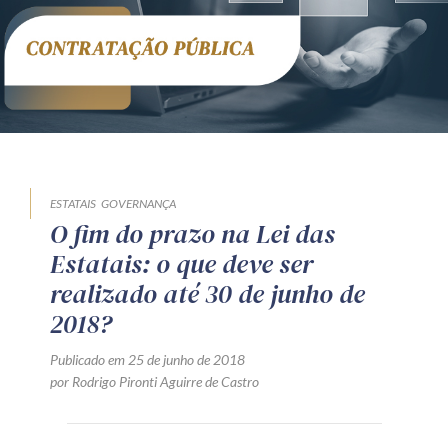
Receba por RSS
Av. Sete de Setembro, 4698
Batel
Curitiba
/
PR
CEP
80240-000
Telefone (41) 2109-8666
Whatsapp (41) 98881-6616
ESTATAIS
GOVERNANÇA
O fim do prazo na Lei das
Estatais: o que deve ser
realizado até 30 de junho de
2018?
Publicado em 25 de junho de 2018
por Rodrigo Pironti Aguirre de Castro