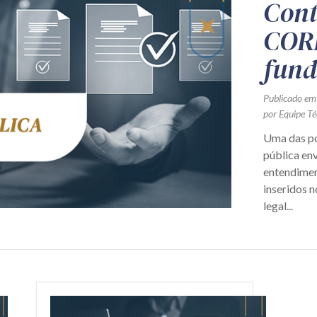
Cont
COR
fund
Publicado em
por Equipe Té
Uma das po
pública en
entendimen
inseridos 
legal...