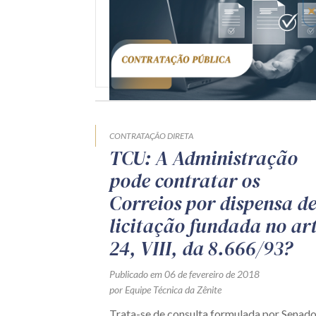
CONTRATAÇÃO DIRETA
TCU: A Administração
pode contratar os
Correios por dispensa d
licitação fundada no art
24, VIII, da 8.666/93?
Publicado em 06 de fevereiro de 2018
por Equipe Técnica da Zênite
Trata-se de consulta formulada por Senado