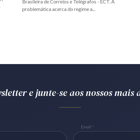
Brasileira de Correios e Telégrafos - ECT. A
e
problemática acerca do regime a...
letter e junte-se aos nossos mais d
Email