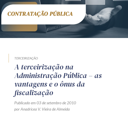
Receba por RSS
Av. Sete de Setembro, 4698
Batel
Curitiba
/
PR
CEP
80240-000
Telefone (41) 2109-8666
Whatsapp (41) 98881-6616
TERCEIRIZAÇÃO
A terceirização na
Administração Pública – as
vantagens e o ônus da
fiscalização
Publicado em 03 de setembro de 2010
por Anadricea V. Vieira de Almeida