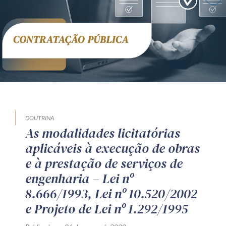
Receba por RSS
Av. Sete de Setembro, 4698
Batel
Curitiba
/
PR
CEP
80240-000
Telefone (41) 2109-8666
Whatsapp (41) 98881-6616
DOUTRINA
As modalidades licitatórias
aplicáveis à execução de obras
e à prestação de serviços de
engenharia – Lei nº
8.666/1993, Lei nº 10.520/2002
e Projeto de Lei nº 1.292/1995