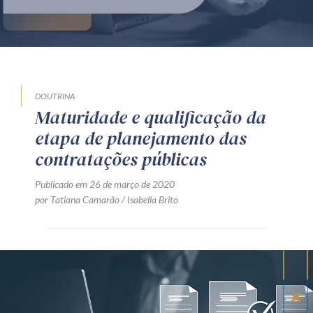
Produtos e serviços
Zênite Fácil IA
Zênite Play
Orientação por Escrito
DOUTRINA
Maturidade e qualificação da
Mentoria Zênite
etapa de planejamento das
contratações públicas
Capacitação
Publicado em 26 de março de 2020
por Tatiana Camarão / Isabella Brito
Zênite Online
Eventos presenciais
Zênite in Company
Diferenciais