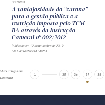
DOUTRINA
A vantajosidade do “carona”
para a gestão pública e a
restrição imposta pelo TCM-
BA através da Instrução
Cameral nº 002/2012
Publicado em 12 de novembro de 2019
por Eloá Madureira Santos
Mais artigos em
1
35
36
37
38
Doutrina