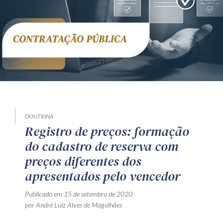
Receba por RSS
Av. Sete de Setembro, 4698
Batel
Curitiba
/
PR
CEP
80240-000
Telefone (41) 2109-8666
Whatsapp (41) 98881-6616
DOUTRINA
Registro de preços: formação
do cadastro de reserva com
preços diferentes dos
apresentados pelo vencedor
Publicado em 15 de setembro de 2020
por André Luiz Alves de Magalhães