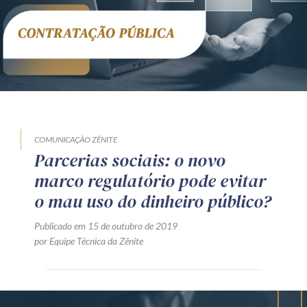
Receba por RSS
Av. Sete de Setembro, 4698
Batel
Curitiba
/
PR
CEP
80240-000
Telefone (41) 2109-8666
Whatsapp (41) 98881-6616
COMUNICAÇÃO ZÊNITE
Parcerias sociais: o novo
marco regulatório pode evitar
o mau uso do dinheiro público?
Publicado em 15 de outubro de 2019
por Equipe Técnica da Zênite