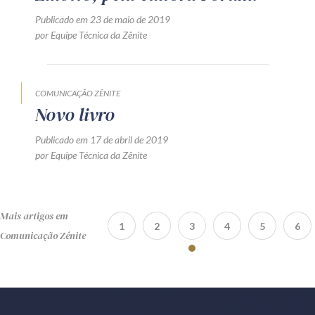
Publicado em 23 de maio de 2019
por Equipe Técnica da Zênite
COMUNICAÇÃO ZÊNITE
Novo livro
Publicado em 17 de abril de 2019
por Equipe Técnica da Zênite
Mais artigos em
1
2
3
4
5
6
Comunicação Zênite