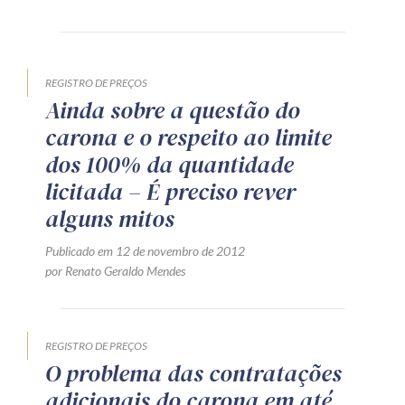
Produtos e serviços
Zênite Fácil IA
REGISTRO DE PREÇOS
Zênite Play
Ainda sobre a questão do
Orientação por Escrito
carona e o respeito ao limite
Mentoria Zênite
dos 100% da quantidade
licitada – É preciso rever
alguns mitos
Capacitação
Publicado em 12 de novembro de 2012
Zênite Online
por Renato Geraldo Mendes
Eventos presenciais
Zênite in Company
REGISTRO DE PREÇOS
Diferenciais
O problema das contratações
adicionais do carona em até