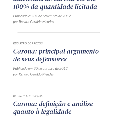
100% da quantidade licitada
Receba por RSS
Publicado em 01 de novembro de 2012
por Renato Geraldo Mendes
Av. Sete de Setembro, 4698
Batel
Curitiba
/
PR
CEP
80240-000
REGISTRO DE PREÇOS
Telefone (41) 2109-8666
Carona: principal argumento
Whatsapp (41) 98881-6616
de seus defensores
Publicado em 30 de outubro de 2012
por Renato Geraldo Mendes
REGISTRO DE PREÇOS
Carona: definição e análise
quanto à legalidade