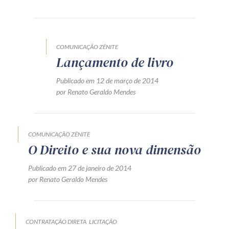
Produtos e serviços
Zênite Fácil IA
COMUNICAÇÃO ZÊNITE
Zênite Play
Lançamento de livro
Orientação por Escrito
Publicado em 12 de março de 2014
Mentoria Zênite
por Renato Geraldo Mendes
Capacitação
COMUNICAÇÃO ZÊNITE
O Direito e sua nova dimensão
Zênite Online
Eventos presenciais
Publicado em 27 de janeiro de 2014
por Renato Geraldo Mendes
Zênite in Company
Diferenciais
CONTRATAÇÃO DIRETA
LICITAÇÃO