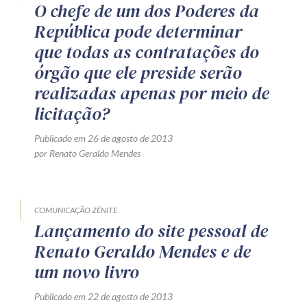
O chefe de um dos Poderes da
Receba por RSS
República pode determinar
que todas as contratações do
órgão que ele preside serão
Av. Sete de Setembro, 4698
realizadas apenas por meio de
Batel
Curitiba
/
PR
CEP
80240-000
licitação?
Telefone (41) 2109-8666
Publicado em 26 de agosto de 2013
Whatsapp (41) 98881-6616
por Renato Geraldo Mendes
COMUNICAÇÃO ZÊNITE
Lançamento do site pessoal de
Renato Geraldo Mendes e de
um novo livro
Publicado em 22 de agosto de 2013