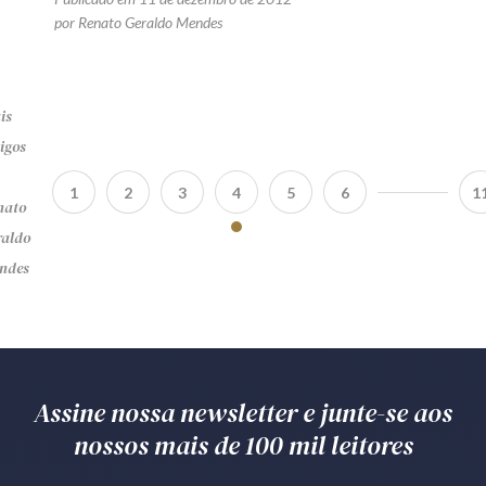
por Renato Geraldo Mendes
is
igos
1
2
3
4
5
6
1
nato
raldo
ndes
Assine nossa newsletter e junte-se aos
nossos mais de 100 mil leitores