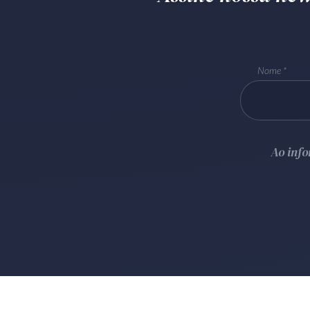
Nome
Ao inf