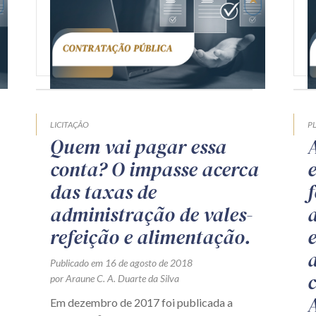
LICITAÇÃO
P
Quem vai pagar essa
conta? O impasse acerca
das taxas de
administração de vales-
refeição e alimentação.
Publicado em 16 de agosto de 2018
por Araune C. A. Duarte da Silva
Em dezembro de 2017 foi publicada a