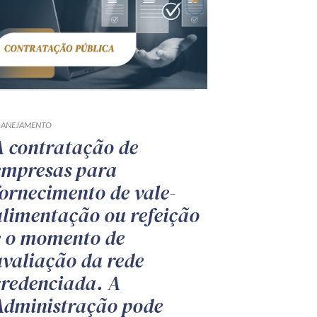
LANEJAMENTO
A contratação de
empresas para
fornecimento de vale-
alimentação ou refeição
e o momento de
avaliação da rede
credenciada. A
Administração pode