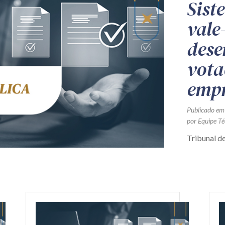
Sist
vale
dese
vota
emp
Publicado em
por Equipe Té
Tribunal d