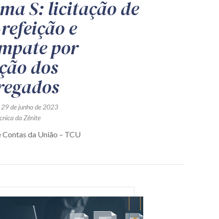
ema S: licitação de
-refeição e
mpate por
ção dos
regados
 29 de junho de 2023
cnica da Zênite
e Contas da União – TCU