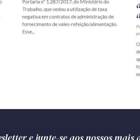
o
Portaria nº 1.287/2017, do Ministério do
Trabalho, que vedou a utilização de taxa
a
negativa em contratos de administração de
fornecimento de vales-refeição/alimentação.
P
Esse...
p
O
d
q
f
e
letter e junte-se aos nossos mais d