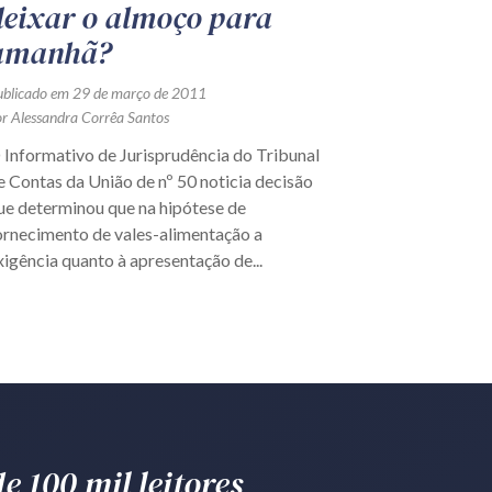
deixar o almoço para
amanhã?
ublicado em 29 de março de 2011
or Alessandra Corrêa Santos
 Informativo de Jurisprudência do Tribunal
e Contas da União de nº 50 noticia decisão
ue determinou que na hipótese de
ornecimento de vales-alimentação a
xigência quanto à apresentação de...
e 100 mil leitores