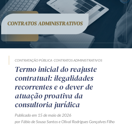
Receba por RSS
Av. Sete de Setembro, 4698
Batel
Curitiba
/
PR
CEP
80240-000
Telefone (41) 2109-8666
Whatsapp (41) 98881-6616
CONTRATAÇÃO PÚBLICA
CONTRATOS ADMINISTRATIVOS
Termo inicial do reajuste
contratual: ilegalidades
recorrentes e o dever de
atuação proativa da
consultoria jurídica
Publicado em 15 de maio de 2026
por
Fábio de Sousa Santos
e
Olival Rodrigues Gonçalves Filho