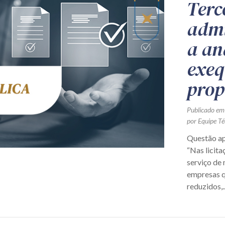
Terc
admi
a an
exeq
prop
Publicado em
por Equipe Té
Questão ap
“Nas licita
serviço de
empresas q
reduzidos,..