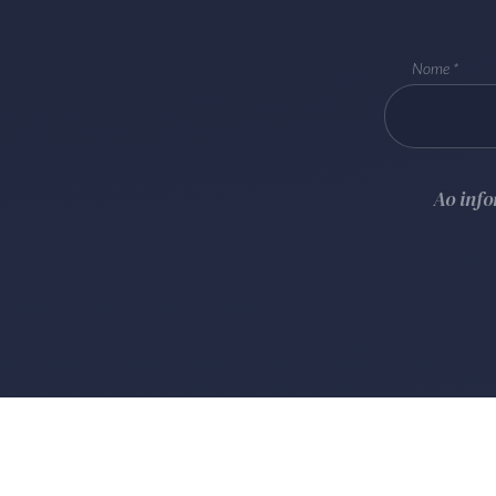
Nome
Ao inf