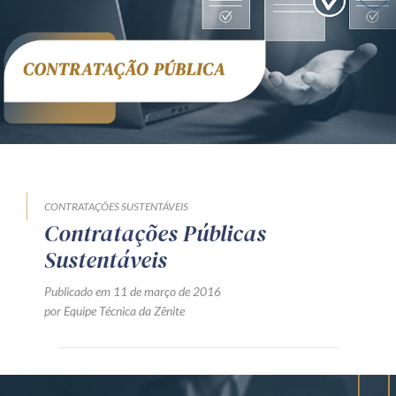
Receba por RSS
Av. Sete de Setembro, 4698
Batel
Curitiba
/
PR
CEP
80240-000
Telefone (41) 2109-8666
Whatsapp (41) 98881-6616
CONTRATAÇÕES SUSTENTÁVEIS
Contratações Públicas
Sustentáveis
Publicado em 11 de março de 2016
por Equipe Técnica da Zênite