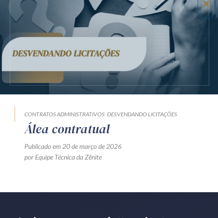
Receba por RSS
Av. Sete de Setembro, 4698
Batel
Curitiba
/
PR
CEP
80240-000
Telefone (41) 2109-8666
Whatsapp (41) 98881-6616
CONTRATOS ADMINISTRATIVOS
DESVENDANDO LICITAÇÕES
Álea contratual
Publicado em 20 de março de 2026
por Equipe Técnica da Zênite