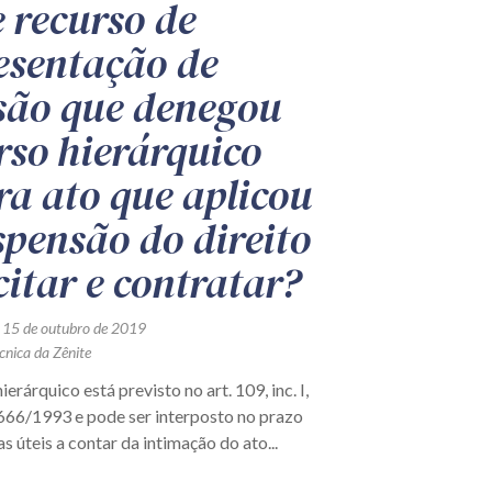
 recurso de
esentação de
são que denegou
rso hierárquico
ra ato que aplicou
spensão do direito
citar e contratar?
 15 de outubro de 2019
cnica da Zênite
erárquico está previsto no art. 109, inc. I,
.666/1993 e pode ser interposto no prazo
as úteis a contar da intimação do ato...