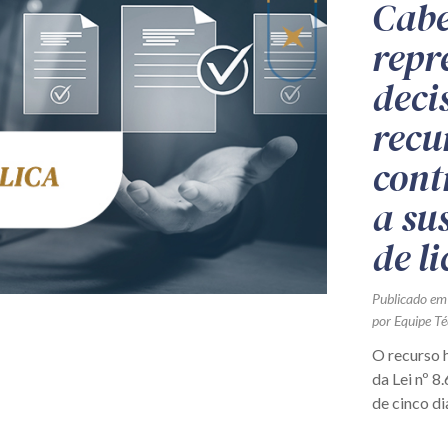
Cabe
repr
deci
recu
cont
a su
de li
Publicado em
por Equipe Té
O recurso hi
da Lei nº 8
de cinco di