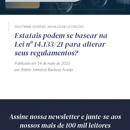
Produtos e serviços
Zênite Fácil IA
DOUTRINA
ESTATAIS
NOVA LEI DE LICITAÇÕES
Zênite Play
Estatais podem se basear na
Orientação por Escrito
Lei nº 14.133/21 para alterar
Mentoria Zênite
seus regulamentos?
Publicado em 14 de maio de 2025
por Aldem Johnston Barbosa Araújo
Capacitação
Zênite Online
Eventos presenciais
Zênite in Company
Diferenciais
Assine nossa newsletter e junte-se aos
nossos mais de 100 mil leitores