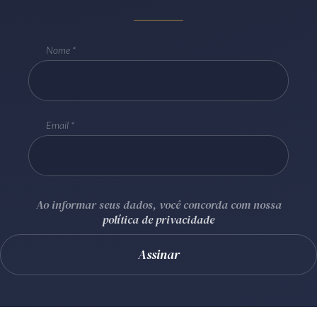
Receba por RSS
Nome
Av. Sete de Setembro, 4698
Batel
Curitiba
/
PR
CEP
80240-000
Telefone (41) 2109-8666
Email
Whatsapp (41) 98881-6616
Ao informar seus dados, você concorda com nossa
política de privacidade