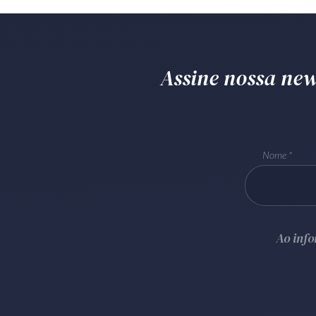
Assine nossa news
Nome
Ao inf