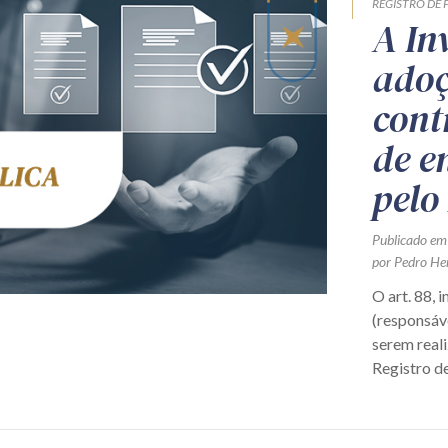
REGISTRO DE 
A In
adoç
cont
de e
pelo
Publicado em
por Pedro He
O art. 88, 
(responsáv
serem real
Registro de