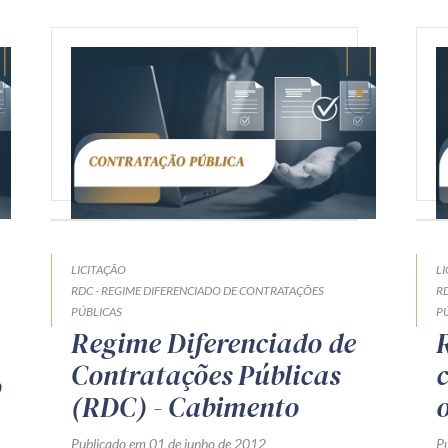
LICITAÇÃO
L
RDC - REGIME DIFERENCIADO DE CONTRATAÇÕES
R
PÚBLICAS
P
Regime Diferenciado de
Contratações Públicas
o
(RDC) - Cabimento
Publicado em 01 de junho de 2012
P