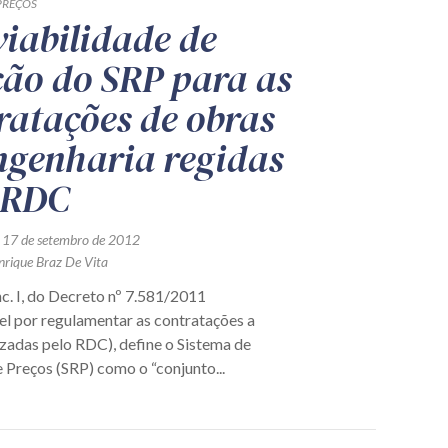
PREÇOS
viabilidade de
ão do SRP para as
ratações de obras
ngenharia regidas
 RDC
 17 de setembro de 2012
nrique Braz De Vita
inc. I, do Decreto nº 7.581/2011
el por regulamentar as contratações a
izadas pelo RDC), define o Sistema de
 Preços (SRP) como o “conjunto...