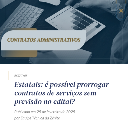
Receba por RSS
Av. Sete de Setembro, 4698
Batel
Curitiba
/
PR
CEP
80240-000
Telefone (41) 2109-8666
Whatsapp (41) 98881-6616
ESTATAIS
Estatais: é possível prorrogar
contratos de serviços sem
previsão no edital?
Publicado em 25 de fevereiro de 2025
por Equipe Técnica da Zênite