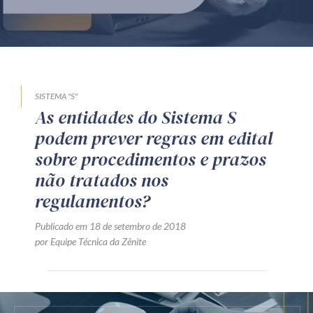
Produtos e serviços
Zênite Fácil IA
Zênite Play
Orientação por Escrito
SISTEMA "S"
As entidades do Sistema S
Mentoria Zênite
podem prever regras em edital
sobre procedimentos e prazos
Capacitação
não tratados nos
regulamentos?
Zênite Online
Publicado em 18 de setembro de 2018
Eventos presenciais
por Equipe Técnica da Zênite
Zênite in Company
Diferenciais