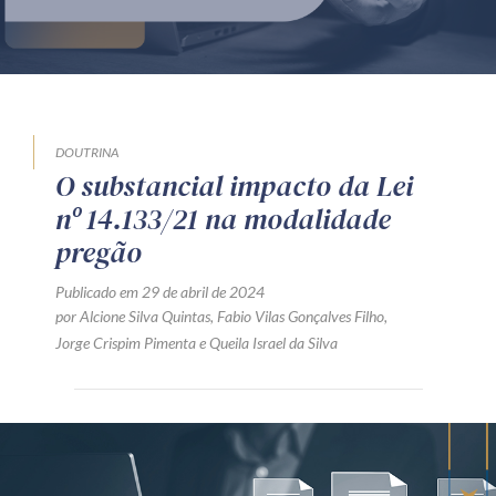
Produtos e serviços
Zênite Fácil IA
Zênite Play
Orientação por Escrito
DOUTRINA
O substancial impacto da Lei
Mentoria Zênite
nº 14.133/21 na modalidade
pregão
Capacitação
Publicado em 29 de abril de 2024
por
Alcione Silva Quintas
,
Fabio Vilas Gonçalves Filho
,
Zênite Online
Jorge Crispim Pimenta
e
Queila Israel da Silva
Eventos presenciais
Zênite in Company
Diferenciais