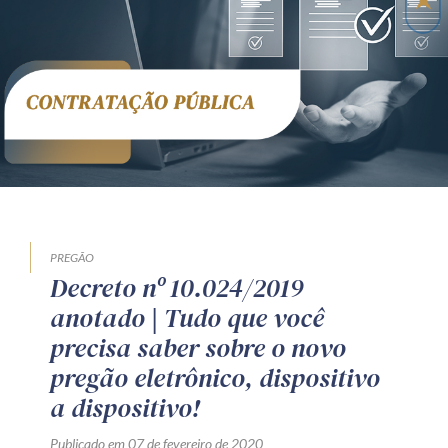
Receba por RSS
Av. Sete de Setembro, 4698
Batel
Curitiba
/
PR
CEP
80240-000
Telefone (41) 2109-8666
Whatsapp (41) 98881-6616
PREGÃO
Decreto nº 10.024/2019
anotado | Tudo que você
precisa saber sobre o novo
pregão eletrônico, dispositivo
a dispositivo!
Publicado em 07 de fevereiro de 2020