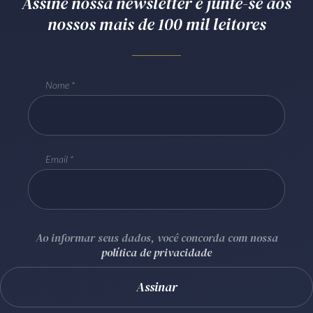
Assine nossa newsletter e junte-se aos
Receba por RSS
nossos mais de 100 mil leitores
Av. Sete de Setembro, 4698
Nome
Batel
Curitiba
/
PR
CEP
80240-000
Telefone (41) 2109-8666
Whatsapp (41) 98881-6616
Email
Ao informar seus dados, você concorda com nossa
política de privacidade