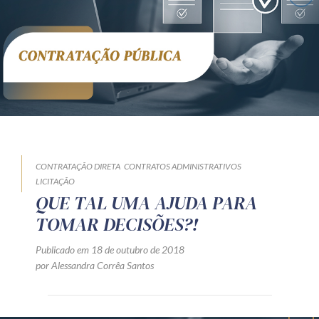
Receba por RSS
Av. Sete de Setembro, 4698
Batel
Curitiba
/
PR
CEP
80240-000
Telefone (41) 2109-8666
Whatsapp (41) 98881-6616
CONTRATAÇÃO DIRETA
CONTRATOS ADMINISTRATIVOS
LICITAÇÃO
QUE TAL UMA AJUDA PARA
TOMAR DECISÕES?!
Publicado em 18 de outubro de 2018
por Alessandra Corrêa Santos