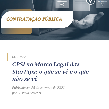
Receba por RSS
Av. Sete de Setembro, 4698
Batel
Curitiba
/
PR
CEP
80240-000
Telefone (41) 2109-8666
Whatsapp (41) 98881-6616
DOUTRINA
CPSI no Marco Legal das
Startups: o que se vê e o que
não se vê
Publicado em 25 de setembro de 2023
por Gustavo Schiefler