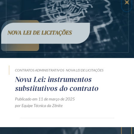
Receba por RSS
Av. Sete de Setembro, 4698
Batel
Curitiba
/
PR
CEP
80240-000
Telefone (41) 2109-8666
Whatsapp (41) 98881-6616
CONTRATOS ADMINISTRATIVOS
NOVA LEI DE LICITAÇÕES
Nova Lei: instrumentos
substitutivos do contrato
Publicado em 11 de março de 2025
por Equipe Técnica da Zênite