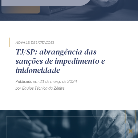
Produtos e serviços
Zênite Fácil IA
Zênite Play
Orientação por Escrito
NOVA LEI DE LICITAÇÕES
TJ/SP: abrangência das
Mentoria Zênite
sanções de impedimento e
inidoneidade
Capacitação
Publicado em 21 de março de 2024
por Equipe Técnica da Zênite
Zênite Online
Eventos presenciais
Zênite in Company
Diferenciais