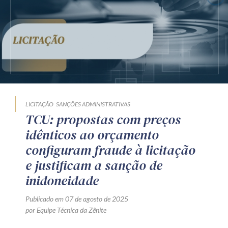
Receba por RSS
Av. Sete de Setembro, 4698
Batel
Curitiba
/
PR
CEP
80240-000
Telefone (41) 2109-8666
Whatsapp (41) 98881-6616
LICITAÇÃO
SANÇÕES ADMINISTRATIVAS
TCU: propostas com preços
idênticos ao orçamento
configuram fraude à licitação
e justificam a sanção de
inidoneidade
Publicado em 07 de agosto de 2025
por Equipe Técnica da Zênite