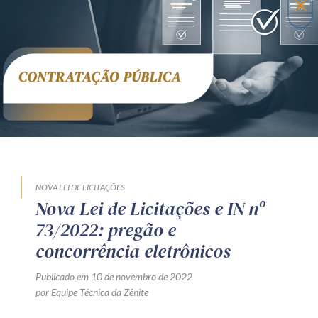
Receba por RSS
Av. Sete de Setembro, 4698
Batel
Curitiba
/
PR
CEP
80240-000
Telefone (41) 2109-8666
Whatsapp (41) 98881-6616
NOVA LEI DE LICITAÇÕES
Nova Lei de Licitações e IN nº
73/2022: pregão e
concorrência eletrônicos
Publicado em 10 de novembro de 2022
por Equipe Técnica da Zênite