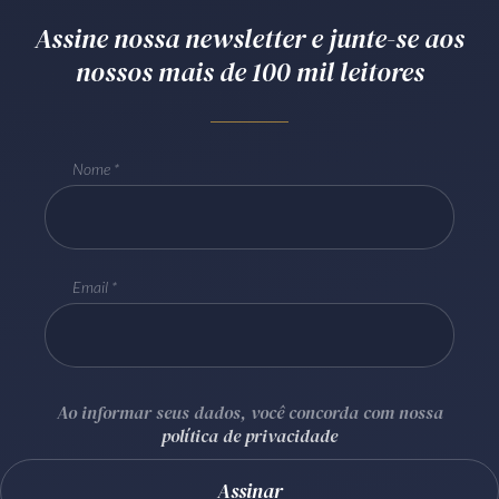
Receba por RSS
Assine nossa newsletter e junte-se aos
nossos mais de 100 mil leitores
Av. Sete de Setembro, 4698
Batel
Curitiba
/
PR
CEP
80240-000
Nome
Telefone (41) 2109-8666
Whatsapp (41) 98881-6616
Email
Ao informar seus dados, você concorda com nossa
política de privacidade