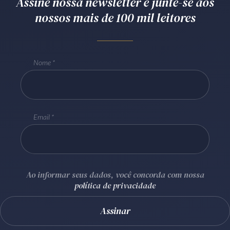
Assine nossa newsletter e junte-se aos
Receba por RSS
nossos mais de 100 mil leitores
Av. Sete de Setembro, 4698
Nome
Batel
Curitiba
/
PR
CEP
80240-000
Telefone (41) 2109-8666
Whatsapp (41) 98881-6616
Email
Ao informar seus dados, você concorda com nossa
política de privacidade